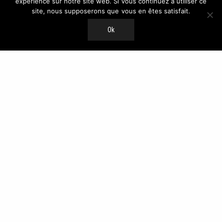
expérience sur notre site web. Si vous continuez à utiliser ce
site, nous supposerons que vous en êtes satisfait.
Ok
U
nsere Kurse & Preise