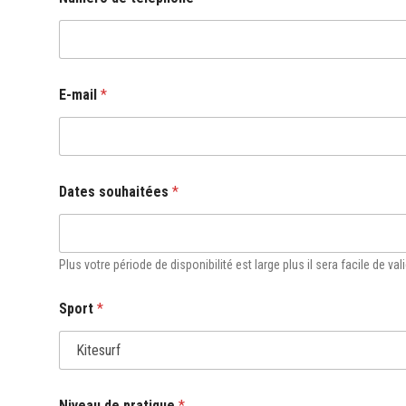
E-mail
*
Dates souhaitées
*
Plus votre période de disponibilité est large plus il sera facile de 
d
Sport
*
e
t
é
l
é
p
Niveau de pratique
*