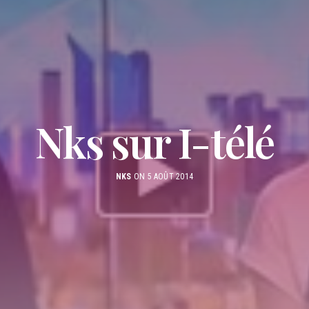
Nks sur I-télé
NKS
ON 5 AOÛT 2014