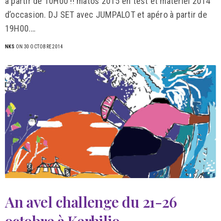
à partir de 10H00 !! matos 2015 en test et matériel 2014
d’occasion. DJ SET avec JUMPALOT et apéro à partir de
19H00.…
NKS
ON 30 OCTOBRE 2014
An avel challenge du 21-26
octobre à Kerhilio