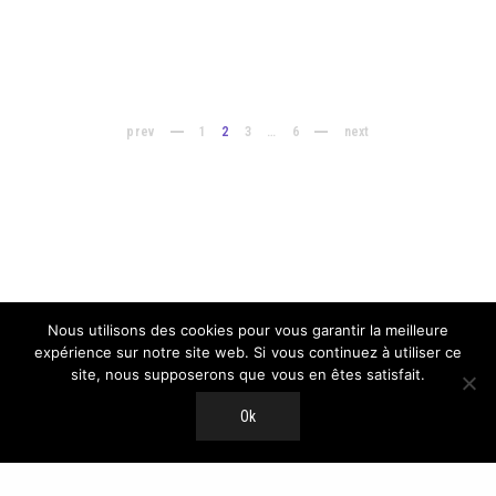
prev
1
2
3
…
6
next
Nous utilisons des cookies pour vous garantir la meilleure
expérience sur notre site web. Si vous continuez à utiliser ce
site, nous supposerons que vous en êtes satisfait.
Ok